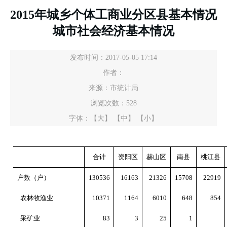
2015年城乡个体工商业分区县基本情况
城市社会经济基本情况
发布时间：2017-05-05 17:14
作者：
来源：市统计局
浏览次数：
528
字体：
【大】
【中】
【小】
合计
资阳区
赫山区
南县
桃江县
户数（户）
130536
16163
21326
15708
22919
农林牧渔业
10371
1164
6010
648
854
采矿业
83
3
25
1