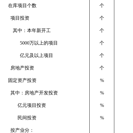
在库
项目个数
个
14
项目投资
个
12
其中：本年新开工
个
71
5000
万以上的项目
个
62
亿元及以上项目
个
40
房地产投资
个
14
固定资产投资
%
其中：房地产开发投资
%
亿元项目投资
%
民间投资
%
按产业分：