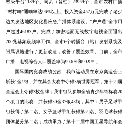
村级平台1189个、喇叭（音柱）23959个，全市农村广播
“村村响”通响率达96%以上。投入资金457万元完成了老少
边欠发达地区安化县应急广播体系建设。“户户通”全市用
户超过46183户。完成了加密地面无线数字电视全面退出
700兆赫频段频率工作。全市6个转播台（站）发射系统及
附属设施进行了更新改造，改善了覆盖效果。目前，全市
广播、电视综合人口覆盖率为99.6％和99.9％ 。
国际国内竞赛成绩斐然，我市运动员在东京奥运会上
斩获1金1银，并在其余大赛中夺得3项世界冠军，第十四届
全运会上夺得3枚金牌；我市组队参加全省青少年锦标赛20
个项目的比赛，共获得30金37银43铜，其中：男子足球甲
组获得了第二名、女子篮球甲组获得第四名、羽毛球获得
团体总分第二名；成功承办了第十二届中国卫星导航年会