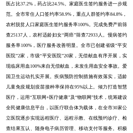
医占比37.2%，药占比24.5%。家庭医生签约服务进一步规
范。全市常住人口签约率58.9%，重点人群签约率84.8%，
农村脱贫人口家庭医生签约服务率100%。完成免费产前筛
查25137人，农村适龄妇女“两癌”筛查72933人。慢病签约
服务率100%，医疗服务改善明显。全市已创建省级“平安
医院”2家，市级“平安医院”20家，无偿献血有序开展，实
现临床用血100%来自无偿献血，未发生用血安全事故。爱
国卫生运动扎实开展。疾病预防控制措施有效落实，适龄
儿童免疫规划疫苗接种率保持在95%以上。倾力打造智慧
医疗，运用“互联网+医疗健康”及“物联网”技术，统筹建设
全民健康信息平台，以医疗联合体为载体，在全市30家公
立医院逐步实现远程医疗、远程示教、在线预约诊疗、检
查结果互认、随身电子病历管理、移动支付等服务。积极