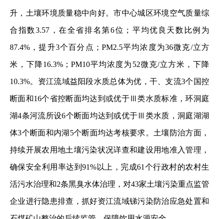
升，土壤环境质量稳中向好。市中心城区环境空气质量综
合指数3.57，在全省排名第6位；平均优良天数比例为
87.4%，提升3个百分点；PM2.5平均浓度为36微克/立方
米，下降16.3%；PM10平均浓度为52微克/立方米，下降
10.3%。资江流域益阳段水质总体为优，干、支流3个国控
断面和16个省控断面均达到或优于Ⅲ类水质标准，环洞庭
湖4条河流所设6个断面均达到或优于Ⅲ类水质，洞庭湖湖
体3个断面和内湖5个断面均达考核要求。土壤防治方面，
持续开展农用地土壤污染状况详查和建设用地准入管理，
确保安全利用率达到91%以上，完成61个行政村的农村生
活污水治理和2条黑臭水体治理，对43家土壤污染重点监管
企业进行隐患排查，抓好资江流域锑污染防治应急处置和
石煤矿山整治的后续监管，保障饮用水源安全。